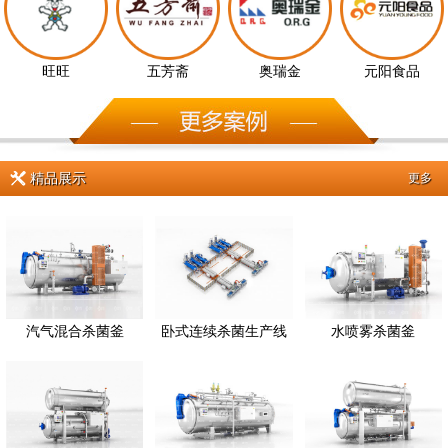
旺旺
五芳斋
奥瑞金
元阳食品
精品展示
更多
汽气混合杀菌釜
卧式连续杀菌生产线
水喷雾杀菌釜