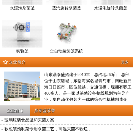
水浸泡杀菌釜
蒸汽旋转杀菌釜
水浸泡旋转杀菌釜
实验釜
全自动装卸笼系统
企业简介
更多
山东鼎泰盛始建于2010年，总占地260亩，总部
位于山东诸城，东临海滨名城青岛市，南毗新兴
港口日照市，区位优越，交通便携，现拥有职工
400多人。是一家以杀菌设备整线规划为主导产
业，集自动化包装为一体的综合性机械制造企
业，2012年8月征地260亩，投资3亿元建立鼎泰
企业新闻
鼎泰盛荣誉
盛工业园，是集原材料供应、产品研发、工艺设
计、生产制造、成品检验、工程运输、售后服务
玻璃瓶装食品温和灭菌方案
于一体的工业装备企业，公司现拥有10项国家发
软包装预制菜专用杀菌工艺，高温灭菌不软烂，…
明专利技术，10项实用新型专利技术；先后被评