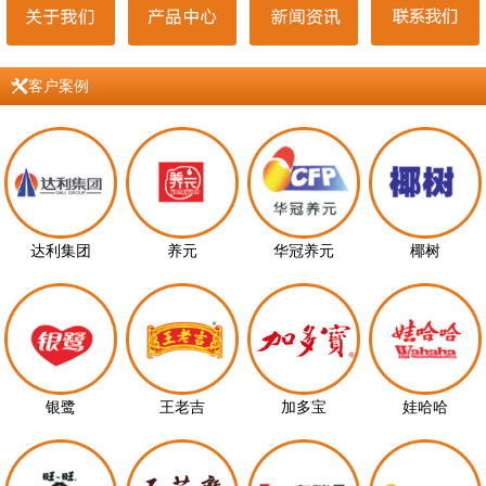
客户案例
达利集团
养元
华冠养元
椰树
银鹭
王老吉
加多宝
娃哈哈