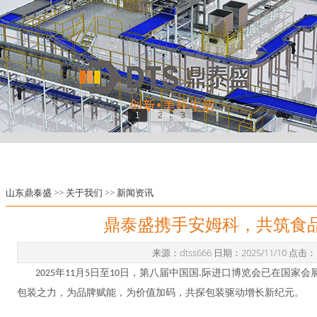
1
2
3
山东鼎泰盛
>>
关于我们
>>
新闻资讯
鼎泰盛携手安姆科，共筑食
来源：dtss666 日期：2025/11/10 点击
年
月
日至
日，第八届中国
国
际
进口博览会已在国家会
2025
11
5
10
.
包装之力，为品牌赋能，为价值加码，共探包装驱动增长新纪元。