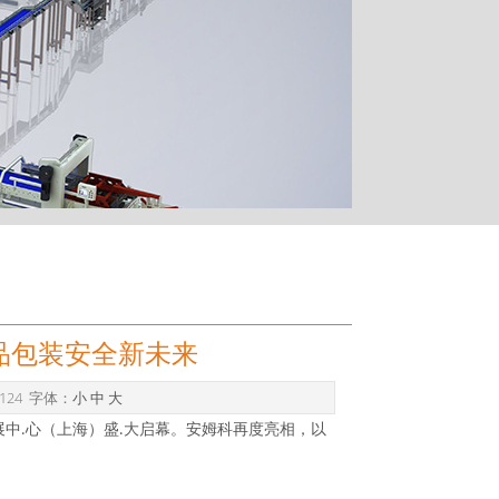
品包装安全新未来
：124 字体：
小
中
大
展
中
心
（上海）
盛
大
启幕。安姆科再度亮相，以
.
.