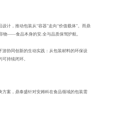
设计，推动包装从“容器”走向“价值载体”。而鼎
容物——食品本身的
安
全
与品质保驾护航。
.
下游协同创新的生动实践：从包装材料的环保设
的可持续闭环。
决方案，鼎泰盛针对安姆科在食品领域的包装需