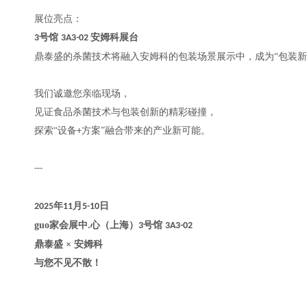
展位亮点：
号馆
安姆科展台
3
3A3-02
鼎泰盛的杀菌技术将融入安姆科的包装场景展示中，成为“包装新
我们诚邀您亲临现场，
见证食品杀菌技术与包装创新的精彩碰撞，
探索“设备
方案”融合带来的产业新可能。
+
---
年
月
日
2025
11
5-10
guo家会展
中
心
（上海）
号馆
.
3
3A3-02
鼎泰盛 × 安姆科
与您不见不散！