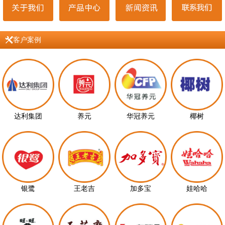
客户案例
达利集团
养元
华冠养元
椰树
银鹭
王老吉
加多宝
娃哈哈