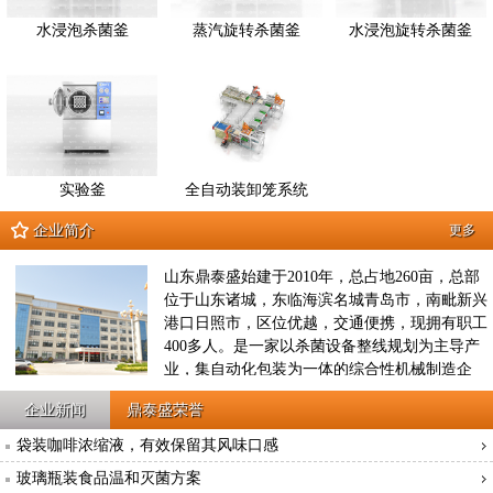
水浸泡杀菌釜
蒸汽旋转杀菌釜
水浸泡旋转杀菌釜
实验釜
全自动装卸笼系统
企业简介
更多
山东鼎泰盛始建于2010年，总占地260亩，总部
位于山东诸城，东临海滨名城青岛市，南毗新兴
港口日照市，区位优越，交通便携，现拥有职工
400多人。是一家以杀菌设备整线规划为主导产
业，集自动化包装为一体的综合性机械制造企
业，2012年8月征地260亩，投资3亿元建立鼎泰
企业新闻
鼎泰盛荣誉
盛工业园，是集原材料供应、产品研发、工艺设
计、生产制造、成品检验、工程运输、售后服务
袋装咖啡浓缩液，有效保留其风味口感
于一体的工业装备企业，公司现拥有10项国家发
玻璃瓶装食品温和灭菌方案
明专利技术，10项实用新型专利技术；先后被评