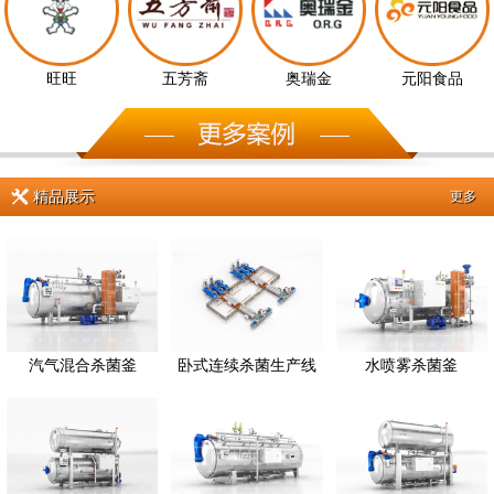
旺旺
五芳斋
奥瑞金
元阳食品
精品展示
更多
汽气混合杀菌釜
卧式连续杀菌生产线
水喷雾杀菌釜