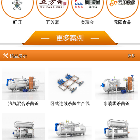
旺旺
五芳斋
奥瑞金
元阳食品
精品展示
更多
汽气混合杀菌釜
卧式连续杀菌生产线
水喷雾杀菌釜