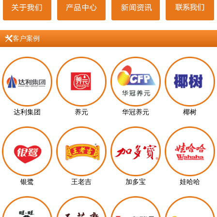
客户案例
达利集团
养元
华冠养元
椰树
银鹭
王老吉
加多宝
娃哈哈