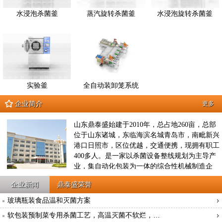
水浸泡杀菌釜
蒸汽旋转杀菌釜
水浸泡旋转杀菌釜
实验釜
全自动装卸笼系统
企业简介
更多
山东鼎泰盛始建于2010年，总占地260亩，总部
位于山东诸城，东临海滨名城青岛市，南毗新兴
港口日照市，区位优越，交通便携，现拥有职工
400多人。是一家以杀菌设备整线规划为主导产
业，集自动化包装为一体的综合性机械制造企
业，2012年8月征地260亩，投资3亿元建立鼎泰
企业新闻
鼎泰盛荣誉
盛工业园，是集原材料供应、产品研发、工艺设
计、生产制造、成品检验、工程运输、售后服务
玻璃瓶装食品温和灭菌方案
于一体的工业装备企业，公司现拥有10项国家发
软包装预制菜专用杀菌工艺，高温灭菌不软烂，…
明专利技术，10项实用新型专利技术；先后被评