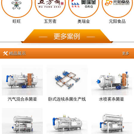
旺旺
五芳斋
奥瑞金
元阳食品
精品展示
更多
汽气混合杀菌釜
卧式连续杀菌生产线
水喷雾杀菌釜