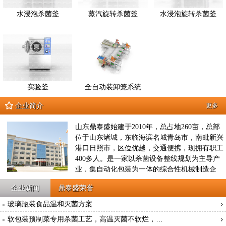
水浸泡杀菌釜
蒸汽旋转杀菌釜
水浸泡旋转杀菌釜
实验釜
全自动装卸笼系统
企业简介
更多
山东鼎泰盛始建于2010年，总占地260亩，总部
位于山东诸城，东临海滨名城青岛市，南毗新兴
港口日照市，区位优越，交通便携，现拥有职工
400多人。是一家以杀菌设备整线规划为主导产
业，集自动化包装为一体的综合性机械制造企
业，2012年8月征地260亩，投资3亿元建立鼎泰
企业新闻
鼎泰盛荣誉
盛工业园，是集原材料供应、产品研发、工艺设
计、生产制造、成品检验、工程运输、售后服务
玻璃瓶装食品温和灭菌方案
于一体的工业装备企业，公司现拥有10项国家发
软包装预制菜专用杀菌工艺，高温灭菌不软烂，…
明专利技术，10项实用新型专利技术；先后被评