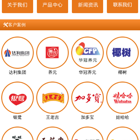
客户案例
达利集团
养元
华冠养元
椰树
银鹭
王老吉
加多宝
娃哈哈